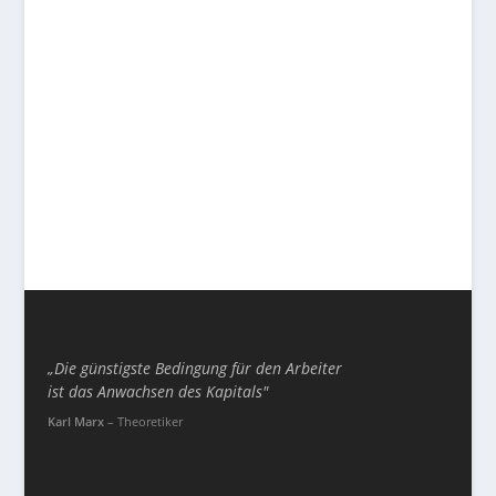
Die EU und Kryptowährungen:
Kommt bald der digitale Euro?
Sep. 12, 2023
|
Aktuelles
,
Krypto
,
Unabhängigkeit
Die EU-Kommission plant, einen digitalen Euro
einzuführen, um das Potenzial der...
WEITERLESEN
„Die günstigste Bedingung für den Arbeiter
ist das Anwachsen des Kapitals"
Karl Marx
– Theoretiker