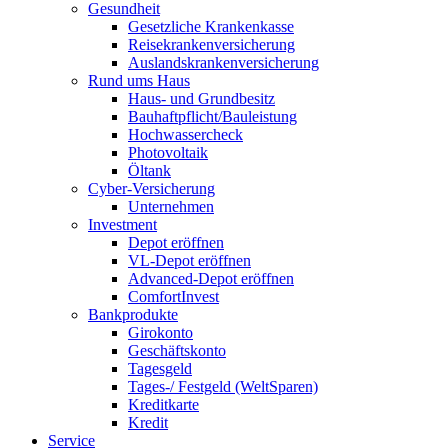
Gesundheit
Gesetzliche Krankenkasse
Reisekrankenversicherung
Auslandskrankenversicherung
Rund ums Haus
Haus- und Grundbesitz
Bauhaftpflicht/Bauleistung
Hochwassercheck
Photovoltaik
Öltank
Cyber-Versicherung
Unternehmen
Investment
Depot eröffnen
VL-Depot eröffnen
Advanced-Depot eröffnen
ComfortInvest
Bankprodukte
Girokonto
Geschäftskonto
Tagesgeld
Tages-/ Festgeld (WeltSparen)
Kreditkarte
Kredit
Service