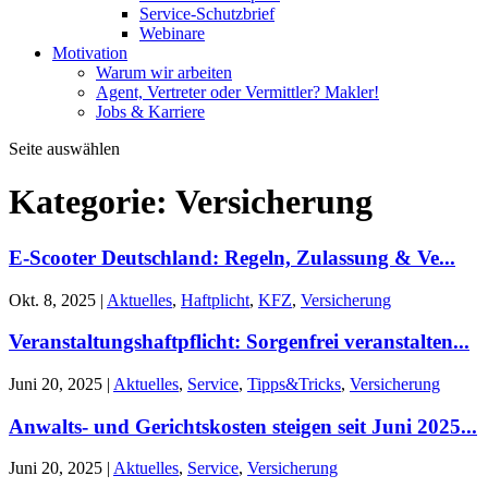
Service-Schutzbrief
Webinare
Motivation
Warum wir arbeiten
Agent, Vertreter oder Vermittler? Makler!
Jobs & Karriere
Seite auswählen
Kategorie:
Versicherung
E-Scooter Deutschland: Regeln, Zulassung & Ve...
Okt. 8, 2025
|
Aktuelles
,
Haftplicht
,
KFZ
,
Versicherung
Veranstaltungshaftpflicht: Sorgenfrei veranstalten...
Juni 20, 2025
|
Aktuelles
,
Service
,
Tipps&Tricks
,
Versicherung
Anwalts- und Gerichtskosten steigen seit Juni 2025...
Juni 20, 2025
|
Aktuelles
,
Service
,
Versicherung