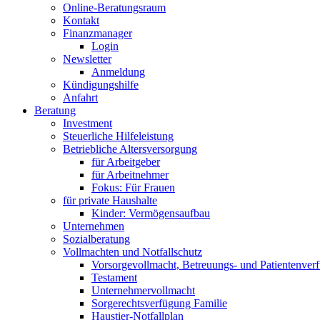
Online-Beratungsraum
Kontakt
Finanzmanager
Login
Newsletter
Anmeldung
Kündigungshilfe
Anfahrt
Beratung
Investment
Steuerliche Hilfeleistung
Betriebliche Altersversorgung
für Arbeitgeber
für Arbeitnehmer
Fokus: Für Frauen
für private Haushalte
Kinder: Vermögensaufbau
Unternehmen
Sozialberatung
Vollmachten und Notfallschutz
Vorsorgevollmacht, Betreuungs- und Patientenver
Testament
Unternehmer­vollmacht
Sorgerechtsverfügung Familie
Haustier-Notfallplan