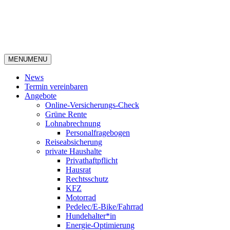
MENU
MENU
News
Termin vereinbaren
Angebote
Online-Versicherungs-Check
Grüne Rente
Lohnabrechnung
Personalfragebogen
Reiseabsicherung
private Haushalte
Privathaftpflicht
Hausrat
Rechtsschutz
KFZ
Motorrad
Pedelec/E-Bike/Fahrrad
Hundehalter*in
Energie-Optimierung