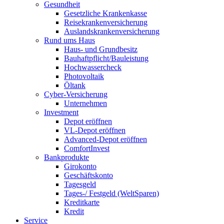
Gesundheit
Gesetzliche Krankenkasse
Reisekrankenversicherung
Auslandskrankenversicherung
Rund ums Haus
Haus- und Grundbesitz
Bauhaftpflicht/Bauleistung
Hochwassercheck
Photovoltaik
Öltank
Cyber-Versicherung
Unternehmen
Investment
Depot eröffnen
VL-Depot eröffnen
Advanced-Depot eröffnen
ComfortInvest
Bankprodukte
Girokonto
Geschäftskonto
Tagesgeld
Tages-/ Festgeld (WeltSparen)
Kreditkarte
Kredit
Service