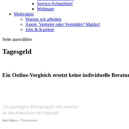
Service-Schutzbrief
Webinare
Motivation
Warum wir arbeiten
Agent, Vertreter oder Vermittler? Makler!
Jobs & Karriere
Seite auswählen
Tagesgeld
Ein Online-Vergleich ersetzt keine individuelle Beratu
„Die günstigste Bedingung für den Arbeiter
ist das Anwachsen des Kapitals"
Karl Marx
– Theoretiker