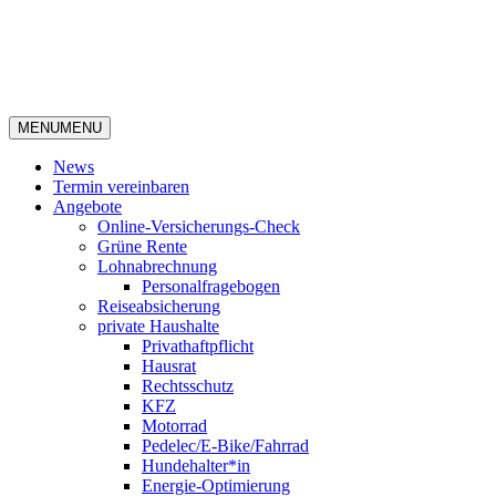
MENU
MENU
News
Termin vereinbaren
Angebote
Online-Versicherungs-Check
Grüne Rente
Lohnabrechnung
Personalfragebogen
Reiseabsicherung
private Haushalte
Privathaftpflicht
Hausrat
Rechtsschutz
KFZ
Motorrad
Pedelec/E-Bike/Fahrrad
Hundehalter*in
Energie-Optimierung