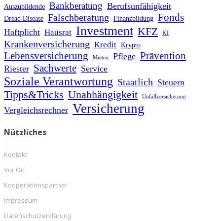
Bankberatung
Berufsunfähigkeit
Auszubildende
Fonds
Falschberatung
Dread Disease
Finanzbildung
Investment
KFZ
Haftplicht
Hausrat
KI
Krankenversicherung
Kredit
Krypto
Prävention
Lebensversicherung
Pflege
Mieten
Sachwerte
Riester
Service
Soziale Verantwortung
Staatlich
Steuern
Tipps&Tricks
Unabhängigkeit
Unfallversicherung
Versicherung
Vergleichsrechner
Nützliches
Kontakt
Vor Ort
Kooperationspartner
Impressum
Datenschutzerklärung