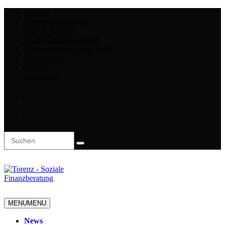
Kontakt
Kooperationspartner
Jobs & Karriere
AGB Tarifrechner (pdf)
Datenschutzerklärung (pdf)
Beschwerde
Vor Ort
Impressum
MENU
MENU
News