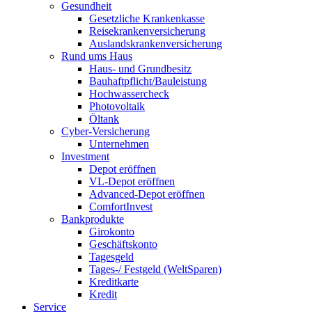
Gesundheit
Gesetzliche Krankenkasse
Reisekrankenversicherung
Auslandskrankenversicherung
Rund ums Haus
Haus- und Grundbesitz
Bauhaftpflicht/Bauleistung
Hochwassercheck
Photovoltaik
Öltank
Cyber-Versicherung
Unternehmen
Investment
Depot eröffnen
VL-Depot eröffnen
Advanced-Depot eröffnen
ComfortInvest
Bankprodukte
Girokonto
Geschäftskonto
Tagesgeld
Tages-/ Festgeld (WeltSparen)
Kreditkarte
Kredit
Service