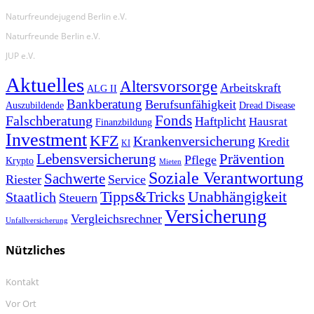
Naturfreundejugend Berlin e.V.
Naturfreunde Berlin e.V.
JUP e.V.
Aktuelles
Altersvorsorge
Arbeitskraft
ALG II
Bankberatung
Berufsunfähigkeit
Auszubildende
Dread Disease
Fonds
Falschberatung
Haftplicht
Hausrat
Finanzbildung
Investment
KFZ
Krankenversicherung
Kredit
KI
Prävention
Lebensversicherung
Pflege
Krypto
Mieten
Soziale Verantwortung
Sachwerte
Riester
Service
Tipps&Tricks
Unabhängigkeit
Staatlich
Steuern
Versicherung
Vergleichsrechner
Unfallversicherung
Nützliches
Kontakt
Vor Ort