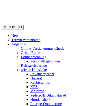
MENU
MENU
News
Termin vereinbaren
Angebote
Online-Versicherungs-Check
Grüne Rente
Lohnabrechnung
Personalfragebogen
Reiseabsicherung
private Haushalte
Privathaftpflicht
Hausrat
Rechtsschutz
KFZ
Motorrad
Pedelec/E-Bike/Fahrrad
Hundehalter*in
Energie-Optimierung