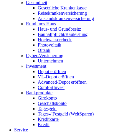
Gesundheit
Gesetzliche Krankenkasse
Reisekrankenversicherung
Auslandskrankenversicherung
Rund ums Haus
Haus- und Grundbesitz
Bauhaftpflicht/Bauleistung
Hochwassercheck
Photovoltaik
Öltank
Cyber-Versicherung
Unternehmen
Investment
Depot eröffnen
VL-Depot eröffnen
Advanced-Depot eröffnen
ComfortInvest
Bankprodukte
Girokonto
Geschäftskonto
Tagesgeld
Tages-/ Festgeld (WeltSparen)
Kreditkarte
Kredit
Service