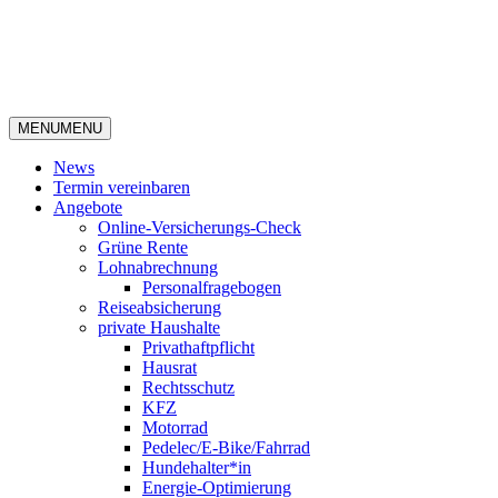
MENU
MENU
News
Termin vereinbaren
Angebote
Online-Versicherungs-Check
Grüne Rente
Lohnabrechnung
Personalfragebogen
Reiseabsicherung
private Haushalte
Privathaftpflicht
Hausrat
Rechtsschutz
KFZ
Motorrad
Pedelec/E-Bike/Fahrrad
Hundehalter*in
Energie-Optimierung