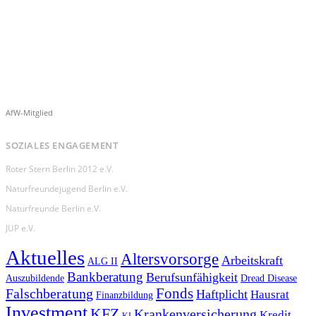
AfW-Mitglied
SOZIALES ENGAGEMENT
Roter Stern Berlin 2012 e.V.
Naturfreundejugend Berlin e.V.
Naturfreunde Berlin e.V.
JUP e.V.
Aktuelles
Altersvorsorge
Arbeitskraft
ALG II
Bankberatung
Berufsunfähigkeit
Auszubildende
Dread Disease
Fonds
Falschberatung
Haftplicht
Hausrat
Finanzbildung
Investment
KFZ
Krankenversicherung
Kredit