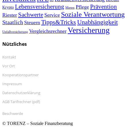
KI
Prävention
Lebensversicherung
Pflege
Krypto
Mieten
Soziale Verantwortung
Sachwerte
Riester
Service
Tipps&Tricks
Unabhängigkeit
Staatlich
Steuern
Versicherung
Vergleichsrechner
Unfallversicherung
Nützliches
Kontakt
Vor Ort
Kooperationspartner
Impressum
Datenschutzerklärung
AGB Tarifrechner (pdf)
Beschwerde
© TORENZ – Soziale Finanzberatung