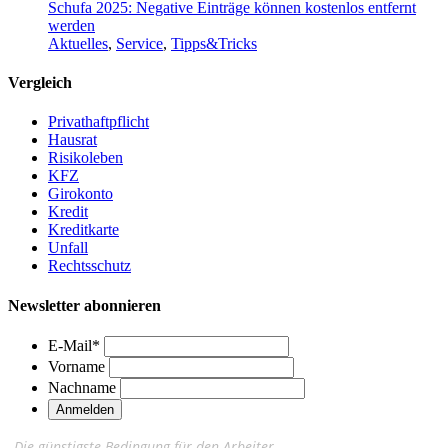
Schufa 2025: Negative Einträge können kostenlos entfernt
werden
Aktuelles
,
Service
,
Tipps&Tricks
Vergleich
Privathaftpflicht
Hausrat
Risikoleben
KFZ
Girokonto
Kredit
Kreditkarte
Unfall
Rechtsschutz
Newsletter abonnieren
E-Mail
*
Vorname
Nachname
„Die günstigste Bedingung für den Arbeiter