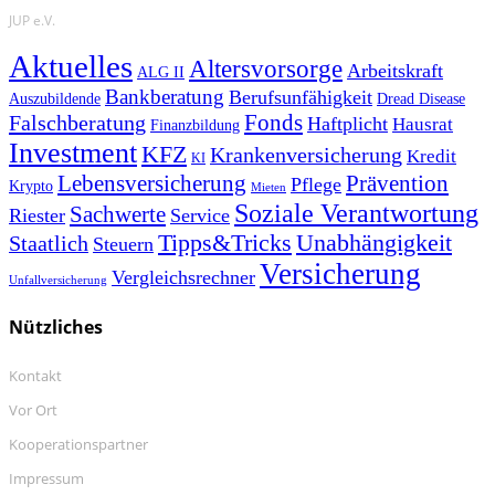
JUP e.V.
Aktuelles
Altersvorsorge
Arbeitskraft
ALG II
Bankberatung
Berufsunfähigkeit
Auszubildende
Dread Disease
Fonds
Falschberatung
Haftplicht
Hausrat
Finanzbildung
Investment
KFZ
Krankenversicherung
Kredit
KI
Prävention
Lebensversicherung
Pflege
Krypto
Mieten
Soziale Verantwortung
Sachwerte
Riester
Service
Tipps&Tricks
Unabhängigkeit
Staatlich
Steuern
Versicherung
Vergleichsrechner
Unfallversicherung
Nützliches
Kontakt
Vor Ort
Kooperationspartner
Impressum