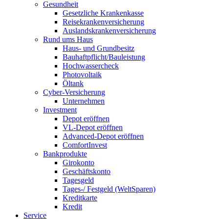
Gesundheit
Gesetzliche Krankenkasse
Reisekrankenversicherung
Auslandskrankenversicherung
Rund ums Haus
Haus- und Grundbesitz
Bauhaftpflicht/Bauleistung
Hochwassercheck
Photovoltaik
Öltank
Cyber-Versicherung
Unternehmen
Investment
Depot eröffnen
VL-Depot eröffnen
Advanced-Depot eröffnen
ComfortInvest
Bankprodukte
Girokonto
Geschäftskonto
Tagesgeld
Tages-/ Festgeld (WeltSparen)
Kreditkarte
Kredit
Service