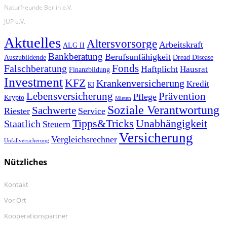
Naturfreunde Berlin e.V.
JUP e.V.
Aktuelles
Altersvorsorge
Arbeitskraft
ALG II
Bankberatung
Berufsunfähigkeit
Auszubildende
Dread Disease
Fonds
Falschberatung
Haftplicht
Hausrat
Finanzbildung
Investment
KFZ
Krankenversicherung
Kredit
KI
Prävention
Lebensversicherung
Pflege
Krypto
Mieten
Soziale Verantwortung
Sachwerte
Riester
Service
Tipps&Tricks
Unabhängigkeit
Staatlich
Steuern
Versicherung
Vergleichsrechner
Unfallversicherung
Nützliches
Kontakt
Vor Ort
Kooperationspartner