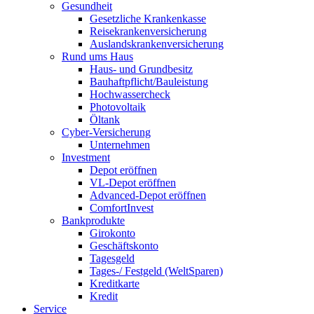
Gesundheit
Gesetzliche Krankenkasse
Reisekrankenversicherung
Auslandskrankenversicherung
Rund ums Haus
Haus- und Grundbesitz
Bauhaftpflicht/Bauleistung
Hochwassercheck
Photovoltaik
Öltank
Cyber-Versicherung
Unternehmen
Investment
Depot eröffnen
VL-Depot eröffnen
Advanced-Depot eröffnen
ComfortInvest
Bankprodukte
Girokonto
Geschäftskonto
Tagesgeld
Tages-/ Festgeld (WeltSparen)
Kreditkarte
Kredit
Service