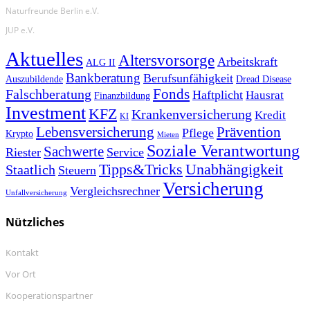
Naturfreunde Berlin e.V.
JUP e.V.
Aktuelles
Altersvorsorge
Arbeitskraft
ALG II
Bankberatung
Berufsunfähigkeit
Auszubildende
Dread Disease
Fonds
Falschberatung
Haftplicht
Hausrat
Finanzbildung
Investment
KFZ
Krankenversicherung
Kredit
KI
Prävention
Lebensversicherung
Pflege
Krypto
Mieten
Soziale Verantwortung
Sachwerte
Riester
Service
Tipps&Tricks
Unabhängigkeit
Staatlich
Steuern
Versicherung
Vergleichsrechner
Unfallversicherung
Nützliches
Kontakt
Vor Ort
Kooperationspartner