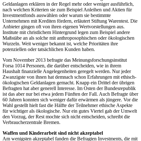
Geldanlagen erklären in der Regel mehr oder weniger ausführlich,
nach welchen Kriterien sie zum Beispiel Anleihen und Aktien für
Investmentfonds auswählen oder warum sie bestimmte
Unternehmen mit Krediten fördern, erläutert Stiftung Warentest. Die
Anbieter gingen oft von ihren eigenen Wertvorstellungen aus.
Institute mit christlichem Hintergrund legen zum Beispiel andere
Maßstäbe an als solche mit anthroposophischen oder ökologischen
Wurzeln. Weit weniger bekannt ist, welche Prioritäten ihre
potenziellen oder tatsächlichen Kunden haben.
Vom November 2013 befragte das Meinungsforschungsinstitut
Forsa 1014 Personen, die darüber entscheiden, wie in ihrem
Haushalt finanzielle Angelegenheiten geregelt werden. Nur jeder
Zwanzigste von ihnen hat demnach schon Erfahrungen mit ethisch-
ökologischen Geldanlagen gemacht. Knapp ein Drittel der übrigen
Befragten hat aber generell Interesse. Im Osten der Bundesrepublik
ist das aber nur bei etwa jedem Fünften der Fall. Auch Befragte über
60 Jahren konnten sich weniger dafür erwärmen als jüngere. Vor die
Wahl gestellt hielt fast die Hälfte der Teilnehmer ethische Aspekte
für wichtiger als ökologische. Nur ein gutes Viertel gab der Umwelt
den Vorzug, der Rest mochte sich nicht entscheiden, schreibt die
Verbraucherzentrale Bremen.
Waffen und Kinderarbeit sind nicht akzeptabel
Am wenigsten akzeptabel fanden die Befragten Investments, die mit