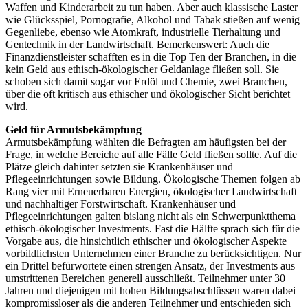
Waffen und Kinderarbeit zu tun haben. Aber auch klassische Laster
wie Glücksspiel, Pornografie, Alkohol und Tabak stießen auf wenig
Gegenliebe, ebenso wie Atomkraft, industrielle Tierhaltung und
Gentechnik in der Landwirtschaft. Bemerkenswert: Auch die
Finanzdienstleister schafften es in die Top Ten der Branchen, in die
kein Geld aus ethisch-ökologischer Geldanlage fließen soll. Sie
schoben sich damit sogar vor Erdöl und Chemie, zwei Branchen,
über die oft kritisch aus ethischer und ökologischer Sicht berichtet
wird.
Geld für Armutsbekämpfung
Armutsbekämpfung wählten die Befragten am häufigsten bei der
Frage, in welche Bereiche auf alle Fälle Geld fließen sollte. Auf die
Plätze gleich dahinter setzten sie Krankenhäuser und
Pflegeeinrichtungen sowie Bildung. Ökologische Themen folgen ab
Rang vier mit Erneuerbaren Energien, ökologischer Landwirtschaft
und nachhaltiger Forstwirtschaft. Krankenhäuser und
Pflegeeinrichtungen galten bislang nicht als ein Schwerpunktthema
ethisch-ökologischer Investments. Fast die Hälfte sprach sich für die
Vorgabe aus, die hinsichtlich ethischer und ökologischer Aspekte
vorbildlichsten Unternehmen einer Branche zu berücksichtigen. Nur
ein Drittel befürwortete einen strengen Ansatz, der Investments aus
umstrittenen Bereichen generell ausschließt. Teilnehmer unter 30
Jahren und diejenigen mit hohen Bildungsabschlüssen waren dabei
kompromissloser als die anderen Teilnehmer und entschieden sich