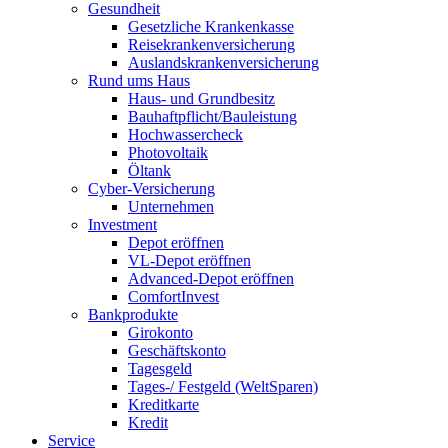
Gesundheit
Gesetzliche Krankenkasse
Reisekrankenversicherung
Auslandskrankenversicherung
Rund ums Haus
Haus- und Grundbesitz
Bauhaftpflicht/Bauleistung
Hochwassercheck
Photovoltaik
Öltank
Cyber-Versicherung
Unternehmen
Investment
Depot eröffnen
VL-Depot eröffnen
Advanced-Depot eröffnen
ComfortInvest
Bankprodukte
Girokonto
Geschäftskonto
Tagesgeld
Tages-/ Festgeld (WeltSparen)
Kreditkarte
Kredit
Service