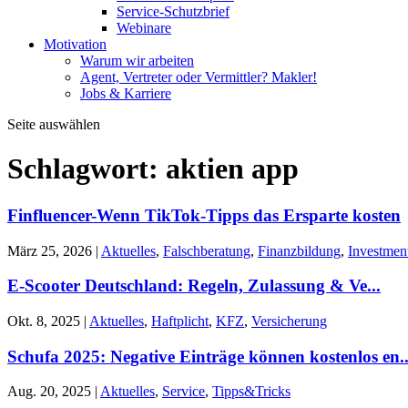
Service-Schutzbrief
Webinare
Motivation
Warum wir arbeiten
Agent, Vertreter oder Vermittler? Makler!
Jobs & Karriere
Seite auswählen
Schlagwort:
aktien app
Finfluencer-Wenn TikTok-Tipps das Ersparte kosten
März 25, 2026
|
Aktuelles
,
Falschberatung
,
Finanzbildung
,
Investmen
E-Scooter Deutschland: Regeln, Zulassung & Ve...
Okt. 8, 2025
|
Aktuelles
,
Haftplicht
,
KFZ
,
Versicherung
Schufa 2025: Negative Einträge können kostenlos en..
Aug. 20, 2025
|
Aktuelles
,
Service
,
Tipps&Tricks