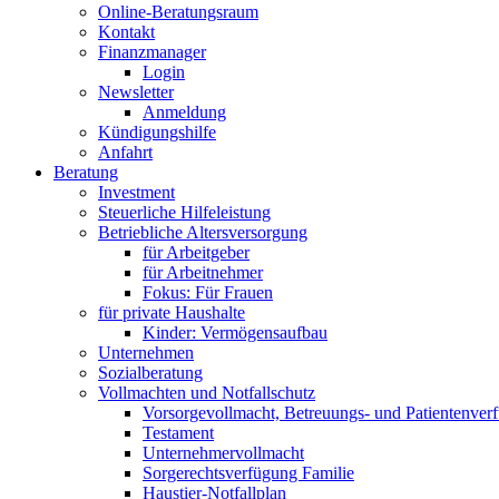
Online-Beratungsraum
Kontakt
Finanzmanager
Login
Newsletter
Anmeldung
Kündigungshilfe
Anfahrt
Beratung
Investment
Steuerliche Hilfeleistung
Betriebliche Altersversorgung
für Arbeitgeber
für Arbeitnehmer
Fokus: Für Frauen
für private Haushalte
Kinder: Vermögensaufbau
Unternehmen
Sozialberatung
Vollmachten und Notfallschutz
Vorsorgevollmacht, Betreuungs- und Patientenver
Testament
Unternehmer­vollmacht
Sorgerechtsverfügung Familie
Haustier-Notfallplan