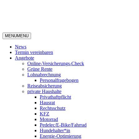
MENU
MENU
News
Termin vereinbaren
Angebote
Online-Versicherungs-Check
Grüne Rente
Lohnabrechnung
Personalfragebogen
Reiseabsicherung
private Haushalte
Privathaftpflicht
Hausrat
Rechtsschutz
KFZ
Motorrad
Pedelec/E-Bike/Fahrrad
Hundehalter*in
Energie-Optimierung