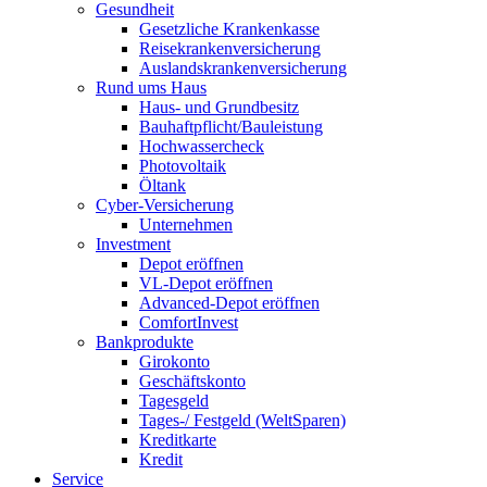
Gesundheit
Gesetzliche Krankenkasse
Reisekrankenversicherung
Auslandskrankenversicherung
Rund ums Haus
Haus- und Grundbesitz
Bauhaftpflicht/Bauleistung
Hochwassercheck
Photovoltaik
Öltank
Cyber-Versicherung
Unternehmen
Investment
Depot eröffnen
VL-Depot eröffnen
Advanced-Depot eröffnen
ComfortInvest
Bankprodukte
Girokonto
Geschäftskonto
Tagesgeld
Tages-/ Festgeld (WeltSparen)
Kreditkarte
Kredit
Service