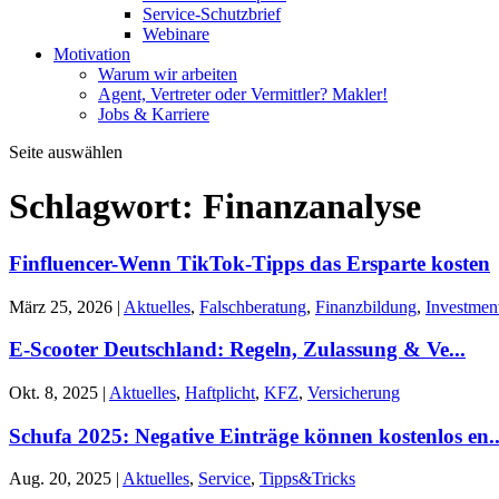
Service-Schutzbrief
Webinare
Motivation
Warum wir arbeiten
Agent, Vertreter oder Vermittler? Makler!
Jobs & Karriere
Seite auswählen
Schlagwort:
Finanzanalyse
Finfluencer-Wenn TikTok-Tipps das Ersparte kosten
März 25, 2026
|
Aktuelles
,
Falschberatung
,
Finanzbildung
,
Investmen
E-Scooter Deutschland: Regeln, Zulassung & Ve...
Okt. 8, 2025
|
Aktuelles
,
Haftplicht
,
KFZ
,
Versicherung
Schufa 2025: Negative Einträge können kostenlos en..
Aug. 20, 2025
|
Aktuelles
,
Service
,
Tipps&Tricks