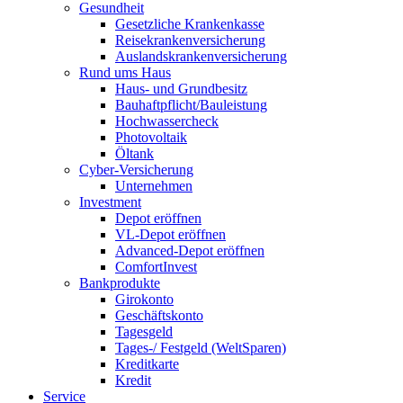
Gesundheit
Gesetzliche Krankenkasse
Reisekrankenversicherung
Auslandskrankenversicherung
Rund ums Haus
Haus- und Grundbesitz
Bauhaftpflicht/Bauleistung
Hochwassercheck
Photovoltaik
Öltank
Cyber-Versicherung
Unternehmen
Investment
Depot eröffnen
VL-Depot eröffnen
Advanced-Depot eröffnen
ComfortInvest
Bankprodukte
Girokonto
Geschäftskonto
Tagesgeld
Tages-/ Festgeld (WeltSparen)
Kreditkarte
Kredit
Service