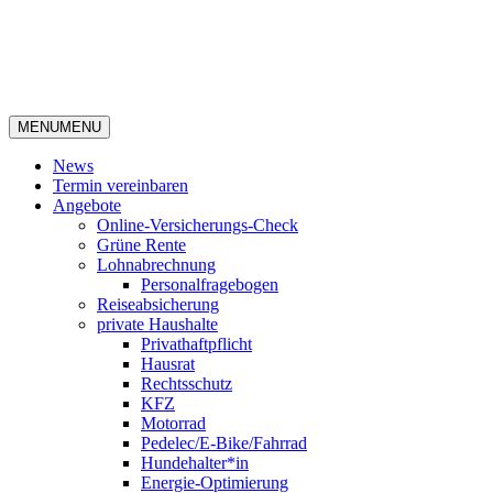
MENU
MENU
News
Termin vereinbaren
Angebote
Online-Versicherungs-Check
Grüne Rente
Lohnabrechnung
Personalfragebogen
Reiseabsicherung
private Haushalte
Privathaftpflicht
Hausrat
Rechtsschutz
KFZ
Motorrad
Pedelec/E-Bike/Fahrrad
Hundehalter*in
Energie-Optimierung