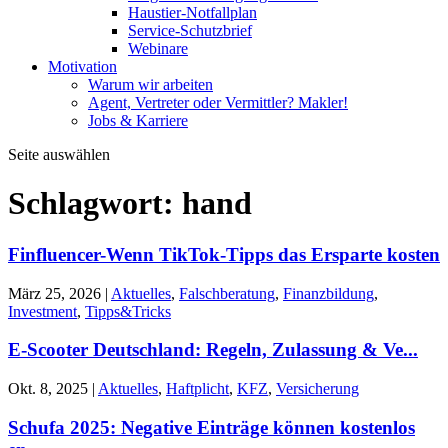
Haustier-Notfallplan
Service-Schutzbrief
Webinare
Motivation
Warum wir arbeiten
Agent, Vertreter oder Vermittler? Makler!
Jobs & Karriere
Seite auswählen
Schlagwort:
hand
Finfluencer-Wenn TikTok-Tipps das Ersparte kosten
März 25, 2026
|
Aktuelles
,
Falschberatung
,
Finanzbildung
,
Investment
,
Tipps&Tricks
E-Scooter Deutschland: Regeln, Zulassung & Ve...
Okt. 8, 2025
|
Aktuelles
,
Haftplicht
,
KFZ
,
Versicherung
Schufa 2025: Negative Einträge können kostenlos