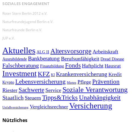
SOZIALES ENGAGEMENT
Roter Stern Berlin 2012 e.V.
Naturfreundejugend Berlin e.V.
Naturfreunde Berlin e.V.
JUP e.V.
Aktuelles
Altersvorsorge
Arbeitskraft
ALG II
Bankberatung
Berufsunfähigkeit
Auszubildende
Dread Disease
Fonds
Falschberatung
Haftplicht
Hausrat
Finanzbildung
Investment
KFZ
Krankenversicherung
Kredit
KI
Prävention
Lebensversicherung
Pflege
Krypto
Mieten
Soziale Verantwortung
Sachwerte
Riester
Service
Tipps&Tricks
Unabhängigkeit
Staatlich
Steuern
Versicherung
Vergleichsrechner
Unfallversicherung
Nützliches