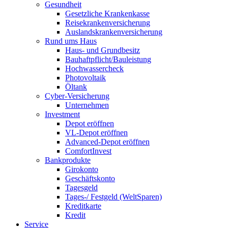
Gesundheit
Gesetzliche Krankenkasse
Reisekrankenversicherung
Auslandskrankenversicherung
Rund ums Haus
Haus- und Grundbesitz
Bauhaftpflicht/Bauleistung
Hochwassercheck
Photovoltaik
Öltank
Cyber-Versicherung
Unternehmen
Investment
Depot eröffnen
VL-Depot eröffnen
Advanced-Depot eröffnen
ComfortInvest
Bankprodukte
Girokonto
Geschäftskonto
Tagesgeld
Tages-/ Festgeld (WeltSparen)
Kreditkarte
Kredit
Service