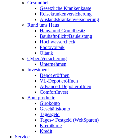
Gesundheit
Gesetzliche Krankenkasse
Reisekrankenversicherung
Auslandskrankenversicherung
Rund ums Haus
Haus- und Grundbesitz
Bauhaftpflicht/Bauleistung
Hochwassercheck
Photovoltaik
Öltank
Cyber-Versicherung
Unternehmen
Investment
Depot eröffnen
VL-Depot eröffnen
Advanced-Depot eröffnen
ComfortInvest
Bankprodukte
Girokonto
Geschäftskonto
Tagesgeld
Tages-/ Festgeld (WeltSparen)
Kreditkarte
Kredit
Service