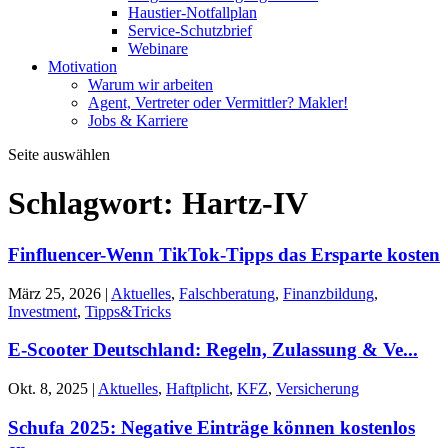
Haustier-Notfallplan
Service-Schutzbrief
Webinare
Motivation
Warum wir arbeiten
Agent, Vertreter oder Vermittler? Makler!
Jobs & Karriere
Seite auswählen
Schlagwort:
Hartz-IV
Finfluencer-Wenn TikTok-Tipps das Ersparte kosten
März 25, 2026
|
Aktuelles
,
Falschberatung
,
Finanzbildung
,
Investment
,
Tipps&Tricks
E-Scooter Deutschland: Regeln, Zulassung & Ve...
Okt. 8, 2025
|
Aktuelles
,
Haftplicht
,
KFZ
,
Versicherung
Schufa 2025: Negative Einträge können kostenlos