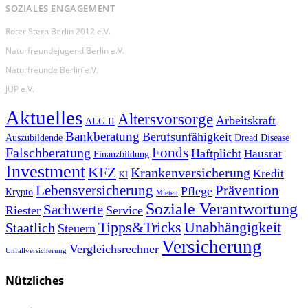
SOZIALES ENGAGEMENT
Roter Stern Berlin 2012 e.V.
Naturfreundejugend Berlin e.V.
Naturfreunde Berlin e.V.
JUP e.V.
Aktuelles
Altersvorsorge
Arbeitskraft
ALG II
Bankberatung
Berufsunfähigkeit
Auszubildende
Dread Disease
Fonds
Falschberatung
Haftplicht
Hausrat
Finanzbildung
Investment
KFZ
Krankenversicherung
Kredit
KI
Prävention
Lebensversicherung
Pflege
Krypto
Mieten
Soziale Verantwortung
Sachwerte
Riester
Service
Tipps&Tricks
Unabhängigkeit
Staatlich
Steuern
Versicherung
Vergleichsrechner
Unfallversicherung
Nützliches