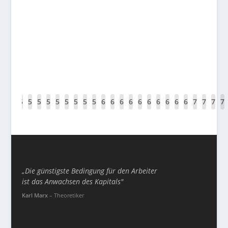
Veranstaltungshaftpflicht: Sorgenfrei veranst
Juni 20, 2025
|
Aktuelles
,
Service
,
Tipps&Tricks
,
Versicherung
Veranstaltungshaftpflicht – was ist das? Es wird wieder 
WEITERLESEN
4
5
5
5
5
5
5
5
5
5
5
6
6
6
6
6
6
6
6
6
6
7
7
7
7
9
0
1
2
3
4
5
6
7
8
9
0
1
2
3
4
5
6
7
8
9
0
1
2
3
„Die günstigste Bedingung für den Arbeiter
ist das Anwachsen des Kapitals"
Karl Marx
– Theoretiker