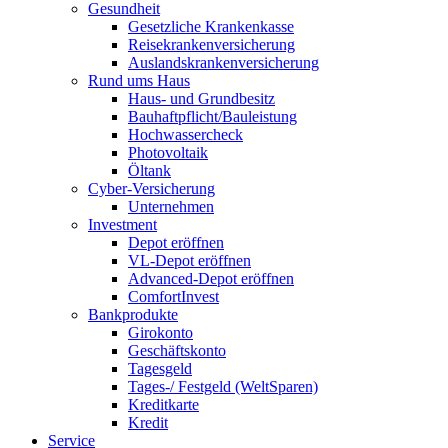
Gesundheit
Gesetzliche Krankenkasse
Reisekrankenversicherung
Auslandskrankenversicherung
Rund ums Haus
Haus- und Grundbesitz
Bauhaftpflicht/Bauleistung
Hochwassercheck
Photovoltaik
Öltank
Cyber-Versicherung
Unternehmen
Investment
Depot eröffnen
VL-Depot eröffnen
Advanced-Depot eröffnen
ComfortInvest
Bankprodukte
Girokonto
Geschäftskonto
Tagesgeld
Tages-/ Festgeld (WeltSparen)
Kreditkarte
Kredit
Service