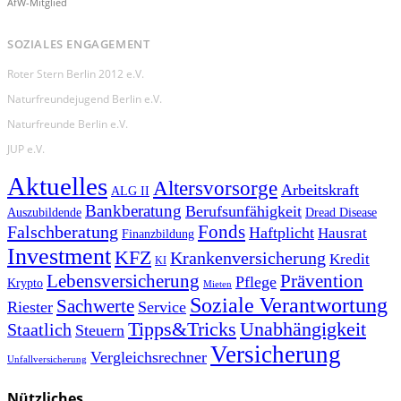
AfW-Mitglied
SOZIALES ENGAGEMENT
Roter Stern Berlin 2012 e.V.
Naturfreundejugend Berlin e.V.
Naturfreunde Berlin e.V.
JUP e.V.
Aktuelles
Altersvorsorge
Arbeitskraft
ALG II
Bankberatung
Berufsunfähigkeit
Auszubildende
Dread Disease
Fonds
Falschberatung
Haftplicht
Hausrat
Finanzbildung
Investment
KFZ
Krankenversicherung
Kredit
KI
Prävention
Lebensversicherung
Pflege
Krypto
Mieten
Soziale Verantwortung
Sachwerte
Riester
Service
Tipps&Tricks
Unabhängigkeit
Staatlich
Steuern
Versicherung
Vergleichsrechner
Unfallversicherung
Nützliches