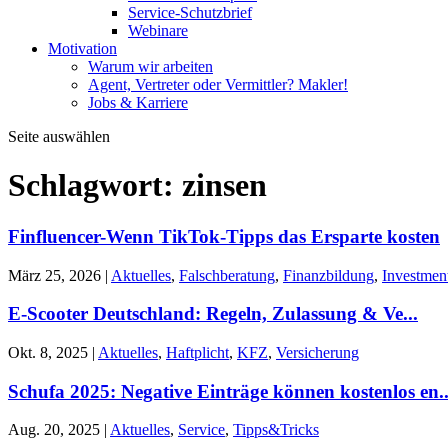
Service-Schutzbrief
Webinare
Motivation
Warum wir arbeiten
Agent, Vertreter oder Vermittler? Makler!
Jobs & Karriere
Seite auswählen
Schlagwort:
zinsen
Finfluencer-Wenn TikTok-Tipps das Ersparte kosten
März 25, 2026
|
Aktuelles
,
Falschberatung
,
Finanzbildung
,
Investmen
E-Scooter Deutschland: Regeln, Zulassung & Ve...
Okt. 8, 2025
|
Aktuelles
,
Haftplicht
,
KFZ
,
Versicherung
Schufa 2025: Negative Einträge können kostenlos en..
Aug. 20, 2025
|
Aktuelles
,
Service
,
Tipps&Tricks