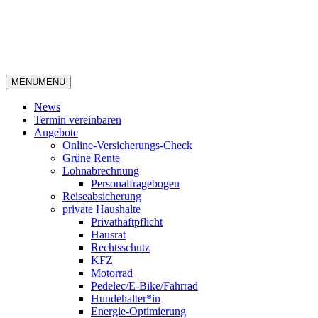
MENU
MENU
News
Termin vereinbaren
Angebote
Online-Versicherungs-Check
Grüne Rente
Lohnabrechnung
Personalfragebogen
Reiseabsicherung
private Haushalte
Privathaftpflicht
Hausrat
Rechtsschutz
KFZ
Motorrad
Pedelec/E-Bike/Fahrrad
Hundehalter*in
Energie-Optimierung