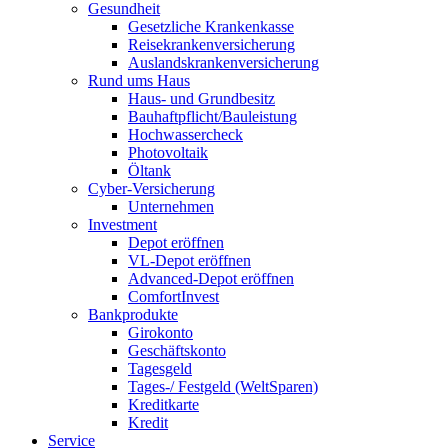
Gesundheit
Gesetzliche Krankenkasse
Reisekrankenversicherung
Auslandskrankenversicherung
Rund ums Haus
Haus- und Grundbesitz
Bauhaftpflicht/Bauleistung
Hochwassercheck
Photovoltaik
Öltank
Cyber-Versicherung
Unternehmen
Investment
Depot eröffnen
VL-Depot eröffnen
Advanced-Depot eröffnen
ComfortInvest
Bankprodukte
Girokonto
Geschäftskonto
Tagesgeld
Tages-/ Festgeld (WeltSparen)
Kreditkarte
Kredit
Service