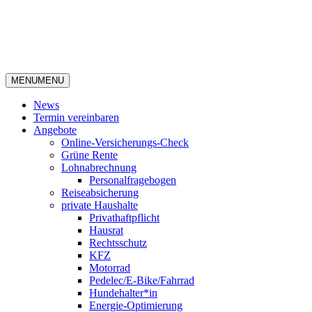
MENU
MENU
News
Termin vereinbaren
Angebote
Online-Versicherungs-Check
Grüne Rente
Lohnabrechnung
Personalfragebogen
Reiseabsicherung
private Haushalte
Privathaftpflicht
Hausrat
Rechtsschutz
KFZ
Motorrad
Pedelec/E-Bike/Fahrrad
Hundehalter*in
Energie-Optimierung