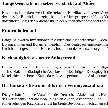
Junge Generationen setzen verstärkt auf Aktien
Besonders bemerkenswert ist die steigende Beteiligung jüngerer Mens
dynamische Entwicklung zeigt sich in der Altersgruppe der 30- bis 39
unterstreicht, dass der Aktienbesitz in der Mittelschicht besonders b
Frauen holen auf
Lange Zeit waren Investitionen in Aktien eine Männerdomäne. Doch di
Börsianerinnen und Börsianer weiblich. Dies deutet auf eine zunehme
Unsicherheit gewinnt die Börse als Instrument der Altersvorsorge an A
Nachhaltigkeit als neuer Anlagetrend
Ein weiterer zentraler Trend ist das gestiegene Interesse an nachha
auch soziale und ökologische Aspekte berücksichtigen. Dies spiegelt 
Mittelschicht treibende Kraft, da viele Anlegerinnen und Anleger nac
Die Börse als Instrument für den Vermögensaufbau
Die geschäftsführende Vorständin des Deutschen Aktieninstituts, Henr
das Verständnis über die Bedeutung von Aktien, Aktienfonds und ETF
einhergehenden Kaufkraftverlust für breite Bevölkerungsschichten erf