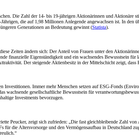
chen. Die Zahl der 14- bis 19-jährigen Aktionärinnen und Aktionäre s
-Jährigen, die auf 1,98 Millionen Anlegende angewachsen ist. In den üb
ei jüngeren Generationen an Bedeutung gewinnt (
Statista
).
ese Zeiten ändern sich: Der Anteil von Frauen unter den Aktionärinnen
nde finanzielle Eigenständigkeit und ein wachsendes Bewusstsein für l
ttraktivität. Der steigende Aktienbesitz in der Mittelschicht zeigt, d
ltigen Investitionen. Immer mehr Menschen setzen auf ESG-Fonds (Enviro
das wachsende gesellschaftliche Bewusstsein für verantwortungsbewusste
hhaltige Investments bevorzugen.
iette Peucker, zeigt sich zufrieden: „Die fast gleichbleibende Zahl v
s für die Altersvorsorge und den Vermögensaufbau in Deutschland zug
reulich.“