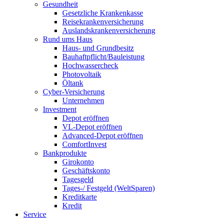
Gesundheit
Gesetzliche Krankenkasse
Reisekrankenversicherung
Auslandskrankenversicherung
Rund ums Haus
Haus- und Grundbesitz
Bauhaftpflicht/Bauleistung
Hochwassercheck
Photovoltaik
Öltank
Cyber-Versicherung
Unternehmen
Investment
Depot eröffnen
VL-Depot eröffnen
Advanced-Depot eröffnen
ComfortInvest
Bankprodukte
Girokonto
Geschäftskonto
Tagesgeld
Tages-/ Festgeld (WeltSparen)
Kreditkarte
Kredit
Service