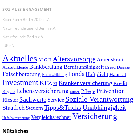
SOZIALES ENGAGEMENT
Roter Stern Berlin 2012 e.V.
Naturfreundejugend Berlin e.V.
Naturfreunde Berlin e.V.
JUP e.V.
Aktuelles
Altersvorsorge
Arbeitskraft
ALG II
Bankberatung
Berufsunfähigkeit
Auszubildende
Dread Disease
Fonds
Falschberatung
Haftplicht
Hausrat
Finanzbildung
Investment
KFZ
Krankenversicherung
Kredit
KI
Prävention
Lebensversicherung
Pflege
Krypto
Mieten
Soziale Verantwortung
Sachwerte
Riester
Service
Tipps&Tricks
Unabhängigkeit
Staatlich
Steuern
Versicherung
Vergleichsrechner
Unfallversicherung
Nützliches