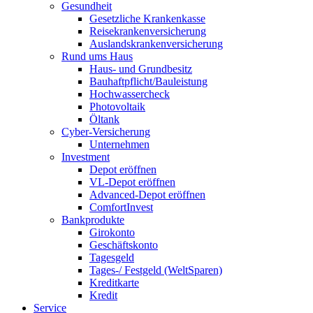
Gesundheit
Gesetzliche Krankenkasse
Reisekrankenversicherung
Auslandskrankenversicherung
Rund ums Haus
Haus- und Grundbesitz
Bauhaftpflicht/Bauleistung
Hochwassercheck
Photovoltaik
Öltank
Cyber-Versicherung
Unternehmen
Investment
Depot eröffnen
VL-Depot eröffnen
Advanced-Depot eröffnen
ComfortInvest
Bankprodukte
Girokonto
Geschäftskonto
Tagesgeld
Tages-/ Festgeld (WeltSparen)
Kreditkarte
Kredit
Service