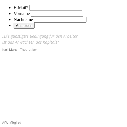
E-Mail
*
Vorname
Nachname
„Die günstigste Bedingung für den Arbeiter
ist das Anwachsen des Kapitals"
Karl Marx
– Theoretiker
AfW-Mitglied