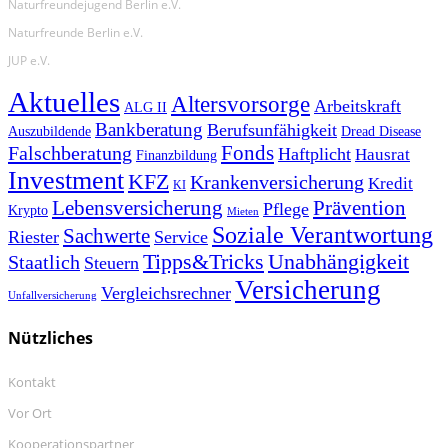
Naturfreundejugend Berlin e.V.
Naturfreunde Berlin e.V.
JUP e.V.
Aktuelles
Altersvorsorge
Arbeitskraft
ALG II
Bankberatung
Berufsunfähigkeit
Auszubildende
Dread Disease
Fonds
Falschberatung
Haftplicht
Hausrat
Finanzbildung
Investment
KFZ
Krankenversicherung
Kredit
KI
Prävention
Lebensversicherung
Pflege
Krypto
Mieten
Soziale Verantwortung
Sachwerte
Riester
Service
Tipps&Tricks
Unabhängigkeit
Staatlich
Steuern
Versicherung
Vergleichsrechner
Unfallversicherung
Nützliches
Kontakt
Vor Ort
Kooperationspartner