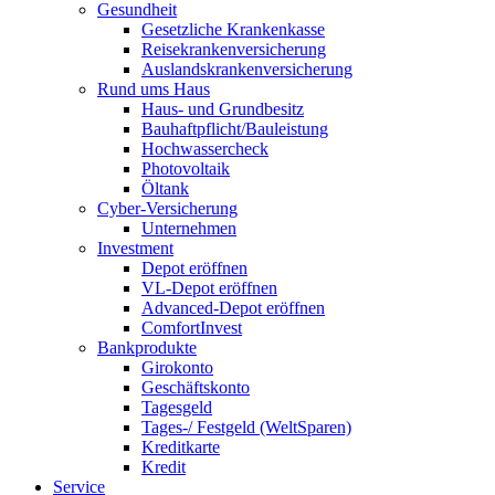
Gesundheit
Gesetzliche Krankenkasse
Reisekrankenversicherung
Auslandskrankenversicherung
Rund ums Haus
Haus- und Grundbesitz
Bauhaftpflicht/Bauleistung
Hochwassercheck
Photovoltaik
Öltank
Cyber-Versicherung
Unternehmen
Investment
Depot eröffnen
VL-Depot eröffnen
Advanced-Depot eröffnen
ComfortInvest
Bankprodukte
Girokonto
Geschäftskonto
Tagesgeld
Tages-/ Festgeld (WeltSparen)
Kreditkarte
Kredit
Service