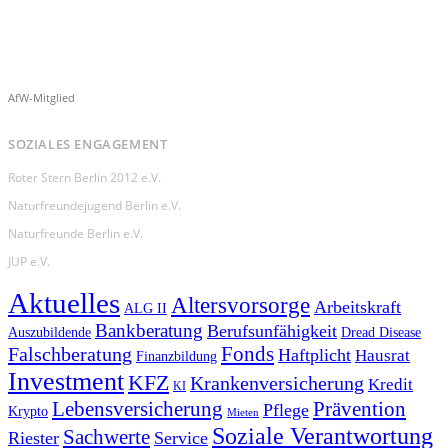
AfW-Mitglied
SOZIALES ENGAGEMENT
Roter Stern Berlin 2012 e.V.
Naturfreundejugend Berlin e.V.
Naturfreunde Berlin e.V.
JUP e.V.
Aktuelles
Altersvorsorge
Arbeitskraft
ALG II
Bankberatung
Berufsunfähigkeit
Auszubildende
Dread Disease
Fonds
Falschberatung
Haftplicht
Hausrat
Finanzbildung
Investment
KFZ
Krankenversicherung
Kredit
KI
Prävention
Lebensversicherung
Pflege
Krypto
Mieten
Soziale Verantwortung
Sachwerte
Riester
Service