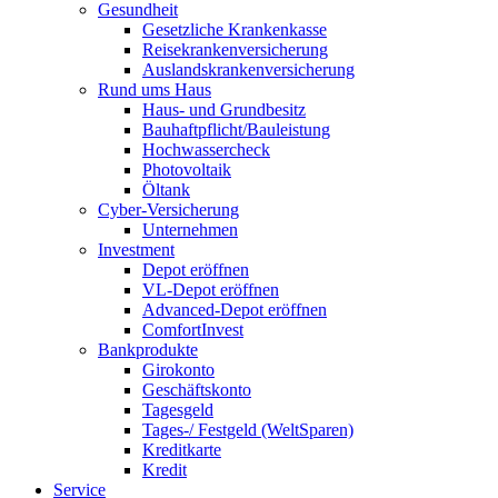
Gesundheit
Gesetzliche Krankenkasse
Reisekrankenversicherung
Auslandskrankenversicherung
Rund ums Haus
Haus- und Grundbesitz
Bauhaftpflicht/Bauleistung
Hochwassercheck
Photovoltaik
Öltank
Cyber-Versicherung
Unternehmen
Investment
Depot eröffnen
VL-Depot eröffnen
Advanced-Depot eröffnen
ComfortInvest
Bankprodukte
Girokonto
Geschäftskonto
Tagesgeld
Tages-/ Festgeld (WeltSparen)
Kreditkarte
Kredit
Service