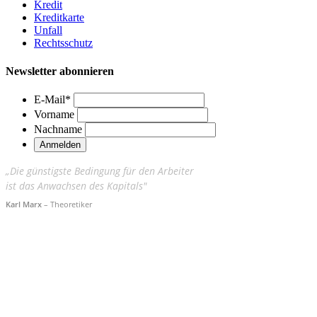
Kredit
Kreditkarte
Unfall
Rechtsschutz
Newsletter abonnieren
E-Mail
*
Vorname
Nachname
„Die günstigste Bedingung für den Arbeiter
ist das Anwachsen des Kapitals"
Karl Marx
– Theoretiker