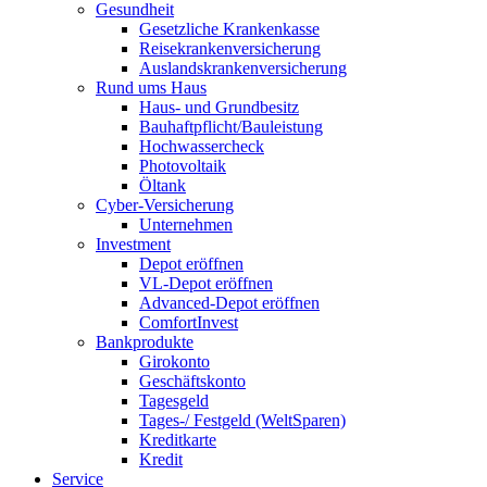
Gesundheit
Gesetzliche Krankenkasse
Reisekrankenversicherung
Auslandskrankenversicherung
Rund ums Haus
Haus- und Grundbesitz
Bauhaftpflicht/Bauleistung
Hochwassercheck
Photovoltaik
Öltank
Cyber-Versicherung
Unternehmen
Investment
Depot eröffnen
VL-Depot eröffnen
Advanced-Depot eröffnen
ComfortInvest
Bankprodukte
Girokonto
Geschäftskonto
Tagesgeld
Tages-/ Festgeld (WeltSparen)
Kreditkarte
Kredit
Service