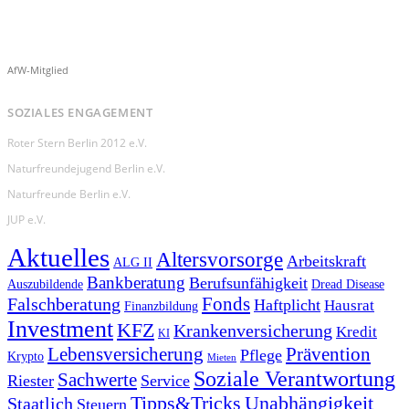
AfW-Mitglied
SOZIALES ENGAGEMENT
Roter Stern Berlin 2012 e.V.
Naturfreundejugend Berlin e.V.
Naturfreunde Berlin e.V.
JUP e.V.
Aktuelles
Altersvorsorge
Arbeitskraft
ALG II
Bankberatung
Berufsunfähigkeit
Auszubildende
Dread Disease
Fonds
Falschberatung
Haftplicht
Hausrat
Finanzbildung
Investment
KFZ
Krankenversicherung
Kredit
KI
Prävention
Lebensversicherung
Pflege
Krypto
Mieten
Soziale Verantwortung
Sachwerte
Riester
Service
Tipps&Tricks
Unabhängigkeit
Staatlich
Steuern