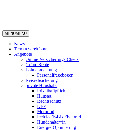
MENU
MENU
News
Termin vereinbaren
Angebote
Online-Versicherungs-Check
Grüne Rente
Lohnabrechnung
Personalfragebogen
Reiseabsicherung
private Haushalte
Privathaftpflicht
Hausrat
Rechtsschutz
KFZ
Motorrad
Pedelec/E-Bike/Fahrrad
Hundehalter*in
Energie-Optimierung