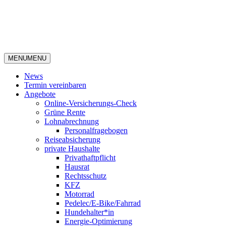
MENU
MENU
News
Termin vereinbaren
Angebote
Online-Versicherungs-Check
Grüne Rente
Lohnabrechnung
Personalfragebogen
Reiseabsicherung
private Haushalte
Privathaftpflicht
Hausrat
Rechtsschutz
KFZ
Motorrad
Pedelec/E-Bike/Fahrrad
Hundehalter*in
Energie-Optimierung