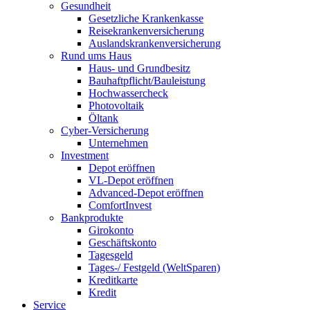
Gesundheit
Gesetzliche Krankenkasse
Reisekrankenversicherung
Auslandskrankenversicherung
Rund ums Haus
Haus- und Grundbesitz
Bauhaftpflicht/Bauleistung
Hochwassercheck
Photovoltaik
Öltank
Cyber-Versicherung
Unternehmen
Investment
Depot eröffnen
VL-Depot eröffnen
Advanced-Depot eröffnen
ComfortInvest
Bankprodukte
Girokonto
Geschäftskonto
Tagesgeld
Tages-/ Festgeld (WeltSparen)
Kreditkarte
Kredit
Service