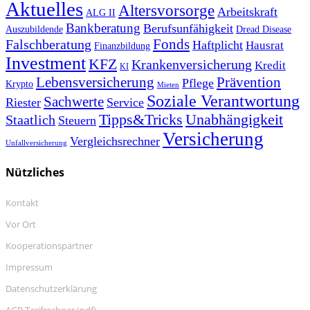
Aktuelles
Altersvorsorge
Arbeitskraft
ALG II
Bankberatung
Berufsunfähigkeit
Auszubildende
Dread Disease
Fonds
Falschberatung
Haftplicht
Hausrat
Finanzbildung
Investment
KFZ
Krankenversicherung
Kredit
KI
Prävention
Lebensversicherung
Pflege
Krypto
Mieten
Soziale Verantwortung
Sachwerte
Riester
Service
Tipps&Tricks
Unabhängigkeit
Staatlich
Steuern
Versicherung
Vergleichsrechner
Unfallversicherung
Nützliches
Kontakt
Vor Ort
Kooperationspartner
Impressum
Datenschutzerklärung