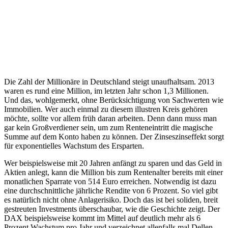
Die Zahl der Millionäre in Deutschland steigt unaufhaltsam. 2013
waren es rund eine Million, im letzten Jahr schon 1,3 Millionen.
Und das, wohlgemerkt, ohne Berücksichtigung von Sachwerten wie
Immobilien. Wer auch einmal zu diesem illustren Kreis gehören
möchte, sollte vor allem früh daran arbeiten. Denn dann muss man
gar kein Großverdiener sein, um zum Renteneintritt die magische
Summe auf dem Konto haben zu können. Der Zinseszinseffekt sorgt
für exponentielles Wachstum des Ersparten.
Wer beispielsweise mit 20 Jahren anfängt zu sparen und das Geld in
Aktien anlegt, kann die Million bis zum Rentenalter bereits mit einer
monatlichen Sparrate von 514 Euro erreichen. Notwendig ist dazu
eine durchschnittliche jährliche Rendite von 6 Prozent. So viel gibt
es natürlich nicht ohne Anlagerisiko. Doch das ist bei soliden, breit
gestreuten Investments überschaubar, wie die Geschichte zeigt. Der
DAX beispielsweise kommt im Mittel auf deutlich mehr als 6
Prozent Wachstum pro Jahr und verzeichnet allenfalls mal Dellen,