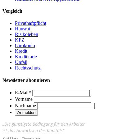
Vergleich
Privathaftpflicht
Hausrat
Risikoleben
KFZ
Girokonto
Kredit
Kreditkarte
Unfall
Rechtsschutz
Newsletter abonnieren
E-Mail
*
Vorname
Nachname
„Die günstigste Bedingung für den Arbeiter
ist das Anwachsen des Kapitals"
Karl Marx
– Theoretiker