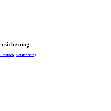
versicherung
,
Staatlich
,
Versicherung