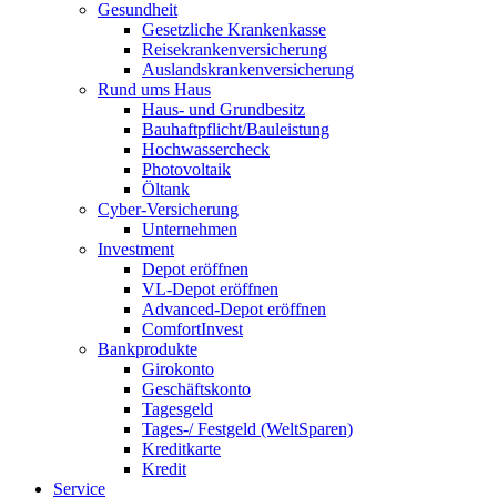
Gesundheit
Gesetzliche Krankenkasse
Reisekrankenversicherung
Auslandskrankenversicherung
Rund ums Haus
Haus- und Grundbesitz
Bauhaftpflicht/Bauleistung
Hochwassercheck
Photovoltaik
Öltank
Cyber-Versicherung
Unternehmen
Investment
Depot eröffnen
VL-Depot eröffnen
Advanced-Depot eröffnen
ComfortInvest
Bankprodukte
Girokonto
Geschäftskonto
Tagesgeld
Tages-/ Festgeld (WeltSparen)
Kreditkarte
Kredit
Service