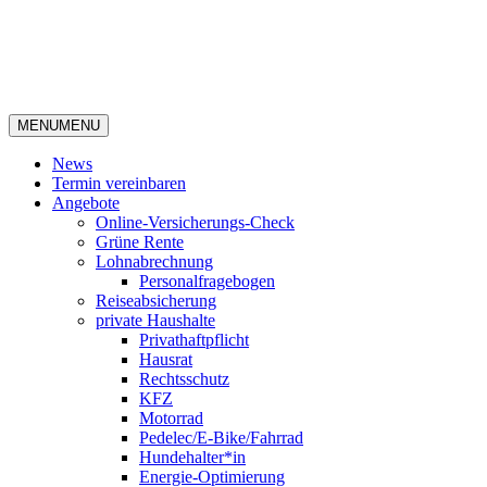
MENU
MENU
News
Termin vereinbaren
Angebote
Online-Versicherungs-Check
Grüne Rente
Lohnabrechnung
Personalfragebogen
Reiseabsicherung
private Haushalte
Privathaftpflicht
Hausrat
Rechtsschutz
KFZ
Motorrad
Pedelec/E-Bike/Fahrrad
Hundehalter*in
Energie-Optimierung