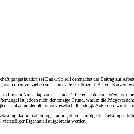
chäftigungssituation sei Dank. So soll demnächst der Beitrag zur Arbei
ng nach oben vollziehen soll – um satte 0,5 Prozent. Bis vor Kurzem w
albes Prozent Aufschlag zum 1. Januar 2019 entschieden. „Wenn wir meh
ftemangel ist jedoch nicht der einzige Grund, warum die Pflegeversi
ten – aufgrund der alternden Gesellschaft – steigt. Außerdem wurden m
 Belastung dadurch allerdings kaum geringer: Infolge der Leistungserh
l vierstelliger Eigenanteil aufgebracht werden.