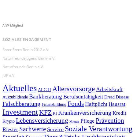
AfW-Mitglied
SOZIALES ENGAGEMENT
Roter Stern Berlin 2012 e.V.
Naturfreundejugend Berlin e.V.
Naturfreunde Berlin e.V.
JUP e.V.
Aktuelles
Altersvorsorge
Arbeitskraft
ALG II
Bankberatung
Berufsunfähigkeit
Auszubildende
Dread Disease
Fonds
Falschberatung
Haftplicht
Hausrat
Finanzbildung
Investment
KFZ
Krankenversicherung
Kredit
KI
Prävention
Lebensversicherung
Pflege
Krypto
Mieten
Soziale Verantwortung
Sachwerte
Riester
Service
Tipps&Tricks
Unabhängigkeit
Staatlich