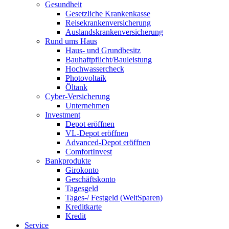
Gesundheit
Gesetzliche Krankenkasse
Reisekrankenversicherung
Auslandskrankenversicherung
Rund ums Haus
Haus- und Grundbesitz
Bauhaftpflicht/Bauleistung
Hochwassercheck
Photovoltaik
Öltank
Cyber-Versicherung
Unternehmen
Investment
Depot eröffnen
VL-Depot eröffnen
Advanced-Depot eröffnen
ComfortInvest
Bankprodukte
Girokonto
Geschäftskonto
Tagesgeld
Tages-/ Festgeld (WeltSparen)
Kreditkarte
Kredit
Service