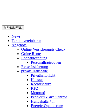
MENU
MENU
News
Termin vereinbaren
Angebote
Online-Versicherungs-Check
Grüne Rente
Lohnabrechnung
Personalfragebogen
Reiseabsicherung
private Haushalte
Privathaftpflicht
Hausrat
Rechtsschutz
KFZ
Motorrad
Pedelec/E-Bike/Fahrrad
Hundehalter*in
Energie-Optimierung