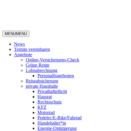
MENU
MENU
News
Termin vereinbaren
Angebote
Online-Versicherungs-Check
Grüne Rente
Lohnabrechnung
Personalfragebogen
Reiseabsicherung
private Haushalte
Privathaftpflicht
Hausrat
Rechtsschutz
KFZ
Motorrad
Pedelec/E-Bike/Fahrrad
Hundehalter*in
Energie-Optimierung