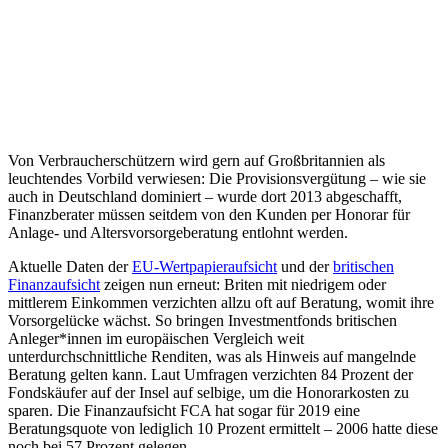
Von Verbraucherschützern wird gern auf Großbritannien als
leuchtendes Vorbild verwiesen: Die Provisionsvergütung – wie sie
auch in Deutschland dominiert – wurde dort 2013 abgeschafft,
Finanzberater müssen seitdem von den Kunden per Honorar für
Anlage- und Altersvorsorgeberatung entlohnt werden.
Aktuelle Daten der
EU-Wertpapieraufsicht
und der
britischen
Finanzaufsicht
zeigen nun erneut: Briten mit niedrigem oder
mittlerem Einkommen verzichten allzu oft auf Beratung, womit ihre
Vorsorgelücke wächst. So bringen Investmentfonds britischen
Anleger*innen im europäischen Vergleich weit
unterdurchschnittliche Renditen, was als Hinweis auf mangelnde
Beratung gelten kann. Laut Umfragen verzichten 84 Prozent der
Fondskäufer auf der Insel auf selbige, um die Honorarkosten zu
sparen. Die Finanzaufsicht FCA hat sogar für 2019 eine
Beratungsquote von lediglich 10 Prozent ermittelt – 2006 hatte diese
noch bei 57 Prozent gelegen.