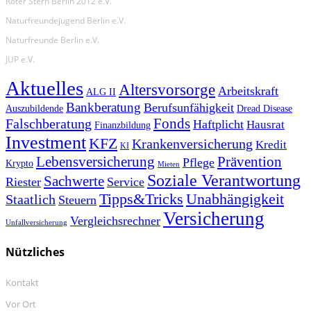
Roter Stern Berlin 2012 e.V.
Naturfreundejugend Berlin e.V.
Naturfreunde Berlin e.V.
JUP e.V.
Aktuelles
Altersvorsorge
Arbeitskraft
ALG II
Bankberatung
Berufsunfähigkeit
Auszubildende
Dread Disease
Fonds
Falschberatung
Haftplicht
Hausrat
Finanzbildung
Investment
KFZ
Krankenversicherung
Kredit
KI
Prävention
Lebensversicherung
Pflege
Krypto
Mieten
Soziale Verantwortung
Sachwerte
Riester
Service
Tipps&Tricks
Unabhängigkeit
Staatlich
Steuern
Versicherung
Vergleichsrechner
Unfallversicherung
Nützliches
Kontakt
Vor Ort