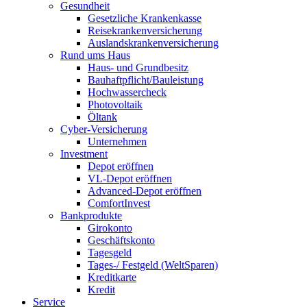
Gesundheit
Gesetzliche Krankenkasse
Reisekrankenversicherung
Auslandskrankenversicherung
Rund ums Haus
Haus- und Grundbesitz
Bauhaftpflicht/Bauleistung
Hochwassercheck
Photovoltaik
Öltank
Cyber-Versicherung
Unternehmen
Investment
Depot eröffnen
VL-Depot eröffnen
Advanced-Depot eröffnen
ComfortInvest
Bankprodukte
Girokonto
Geschäftskonto
Tagesgeld
Tages-/ Festgeld (WeltSparen)
Kreditkarte
Kredit
Service