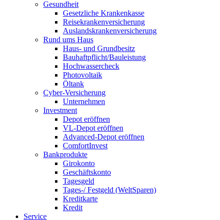
Gesundheit
Gesetzliche Krankenkasse
Reisekrankenversicherung
Auslandskrankenversicherung
Rund ums Haus
Haus- und Grundbesitz
Bauhaftpflicht/Bauleistung
Hochwassercheck
Photovoltaik
Öltank
Cyber-Versicherung
Unternehmen
Investment
Depot eröffnen
VL-Depot eröffnen
Advanced-Depot eröffnen
ComfortInvest
Bankprodukte
Girokonto
Geschäftskonto
Tagesgeld
Tages-/ Festgeld (WeltSparen)
Kreditkarte
Kredit
Service