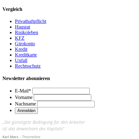
Vergleich
Privathaftpflicht
Hausrat
Risikoleben
KFZ
Girokonto
Kredit
Kreditkarte
Unfall
Rechtsschutz
Newsletter abonnieren
E-Mail
*
Vorname
Nachname
„Die günstigste Bedingung für den Arbeiter
ist das Anwachsen des Kapitals"
Karl Marx
– Theoretiker