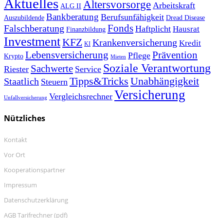
Aktuelles
Altersvorsorge
Arbeitskraft
ALG II
Bankberatung
Berufsunfähigkeit
Auszubildende
Dread Disease
Fonds
Falschberatung
Haftplicht
Hausrat
Finanzbildung
Investment
KFZ
Krankenversicherung
Kredit
KI
Prävention
Lebensversicherung
Pflege
Krypto
Mieten
Soziale Verantwortung
Sachwerte
Riester
Service
Tipps&Tricks
Unabhängigkeit
Staatlich
Steuern
Versicherung
Vergleichsrechner
Unfallversicherung
Nützliches
Kontakt
Vor Ort
Kooperationspartner
Impressum
Datenschutzerklärung
AGB Tarifrechner (pdf)