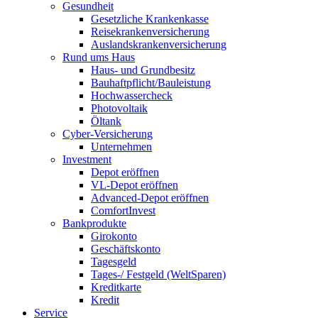
Gesundheit
Gesetzliche Krankenkasse
Reisekrankenversicherung
Auslandskrankenversicherung
Rund ums Haus
Haus- und Grundbesitz
Bauhaftpflicht/Bauleistung
Hochwassercheck
Photovoltaik
Öltank
Cyber-Versicherung
Unternehmen
Investment
Depot eröffnen
VL-Depot eröffnen
Advanced-Depot eröffnen
ComfortInvest
Bankprodukte
Girokonto
Geschäftskonto
Tagesgeld
Tages-/ Festgeld (WeltSparen)
Kreditkarte
Kredit
Service