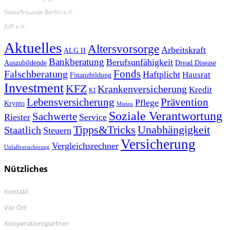
Naturfreunde Berlin e.V.
JUP e.V.
Aktuelles
Altersvorsorge
Arbeitskraft
ALG II
Bankberatung
Berufsunfähigkeit
Auszubildende
Dread Disease
Fonds
Falschberatung
Haftplicht
Hausrat
Finanzbildung
Investment
KFZ
Krankenversicherung
Kredit
KI
Prävention
Lebensversicherung
Pflege
Krypto
Mieten
Soziale Verantwortung
Sachwerte
Riester
Service
Tipps&Tricks
Unabhängigkeit
Staatlich
Steuern
Versicherung
Vergleichsrechner
Unfallversicherung
Nützliches
Kontakt
Vor Ort
Kooperationspartner