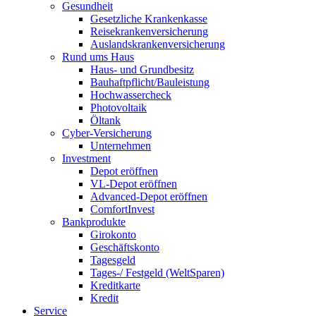
Gesundheit
Gesetzliche Krankenkasse
Reisekrankenversicherung
Auslandskrankenversicherung
Rund ums Haus
Haus- und Grundbesitz
Bauhaftpflicht/Bauleistung
Hochwassercheck
Photovoltaik
Öltank
Cyber-Versicherung
Unternehmen
Investment
Depot eröffnen
VL-Depot eröffnen
Advanced-Depot eröffnen
ComfortInvest
Bankprodukte
Girokonto
Geschäftskonto
Tagesgeld
Tages-/ Festgeld (WeltSparen)
Kreditkarte
Kredit
Service