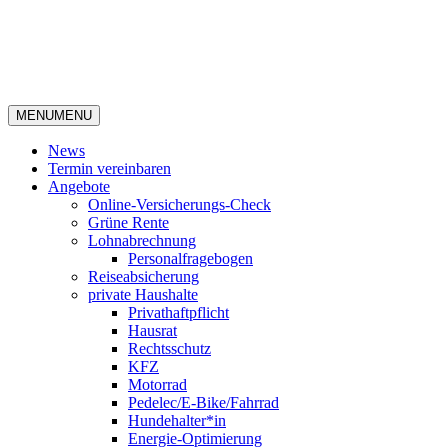
MENU
MENU
News
Termin vereinbaren
Angebote
Online-Versicherungs-Check
Grüne Rente
Lohnabrechnung
Personalfragebogen
Reiseabsicherung
private Haushalte
Privathaftpflicht
Hausrat
Rechtsschutz
KFZ
Motorrad
Pedelec/E-Bike/Fahrrad
Hundehalter*in
Energie-Optimierung