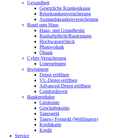
Gesundheit
Gesetzliche Krankenkasse
Reisekrankenversicherung
Auslandskrankenversicherung
Rund ums Haus
Haus- und Grundbesitz
Bauhaftpflicht/Bauleistung
Hochwassercheck
Photovoltaik
Öltank
Cyber-Versicherung
Unternehmen
Investment
Depot eröffnen
VL-Depot eröffnen
Advanced-Depot eröffnen
ComfortInvest
Bankprodukte
Girokonto
Geschäftskonto
Tagesgeld
Tages-/ Festgeld (WeltSparen)
Kreditkarte
Kredit
Service