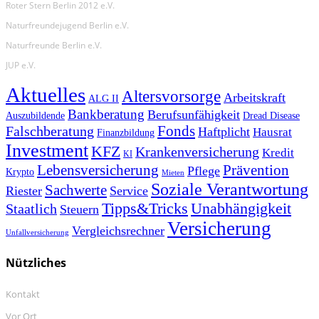
Roter Stern Berlin 2012 e.V.
Naturfreundejugend Berlin e.V.
Naturfreunde Berlin e.V.
JUP e.V.
Aktuelles
Altersvorsorge
Arbeitskraft
ALG II
Bankberatung
Berufsunfähigkeit
Auszubildende
Dread Disease
Fonds
Falschberatung
Haftplicht
Hausrat
Finanzbildung
Investment
KFZ
Krankenversicherung
Kredit
KI
Prävention
Lebensversicherung
Pflege
Krypto
Mieten
Soziale Verantwortung
Sachwerte
Riester
Service
Tipps&Tricks
Unabhängigkeit
Staatlich
Steuern
Versicherung
Vergleichsrechner
Unfallversicherung
Nützliches
Kontakt
Vor Ort