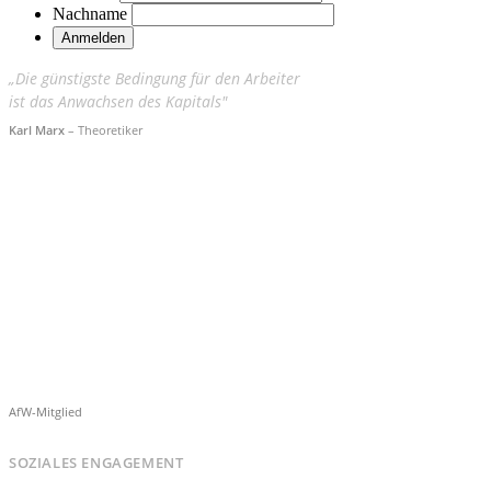
Nachname
„Die günstigste Bedingung für den Arbeiter
ist das Anwachsen des Kapitals"
Karl Marx
– Theoretiker
AfW-Mitglied
SOZIALES ENGAGEMENT